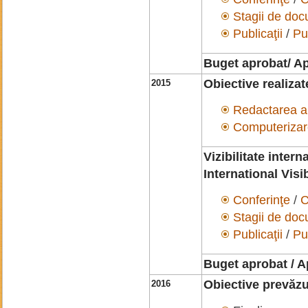
Stagii de do
Publicaţii
/
Pu
Buget aprobat/ Ap
Obiective realiza
2015
Redactarea ar
Computerizar
Vizibilitate intern
International Visib
Conferinţe
/
C
Stagii de do
Publicaţii
/
Pu
Buget aprobat / A
Obiective prevăzu
2016