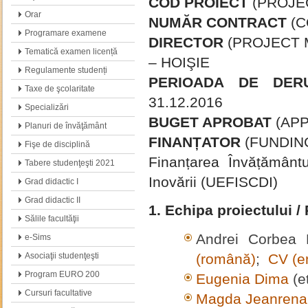
COD PROIECT
(PROJEC
Orar
NUMĂR CONTRACT
(C
Programare examene
DIRECTOR
(PROJECT MA
Tematică examen licență
– HOIŞIE
Regulamente studenți
PERIOADA DE DE
Taxe de şcolaritate
31.12.2016
Specializări
BUGET APROBAT
(APP
Planuri de învăţământ
FINANȚATOR
(FUNDING
Fişe de disciplină
Finanțarea Învățământul
Tabere studenţeşti 2021
Inovării (UEFISCDI)
Grad didactic I
Grad didactic II
1. Echipa proiectului /
Sălile facultăţii
Andrei Corbea 
e-Sims
Asociaţii studenţeşti
(română)
;
CV (e
Program EURO 200
Eugenia Dima
(e
Cursuri facultative
Magda Jeanrena