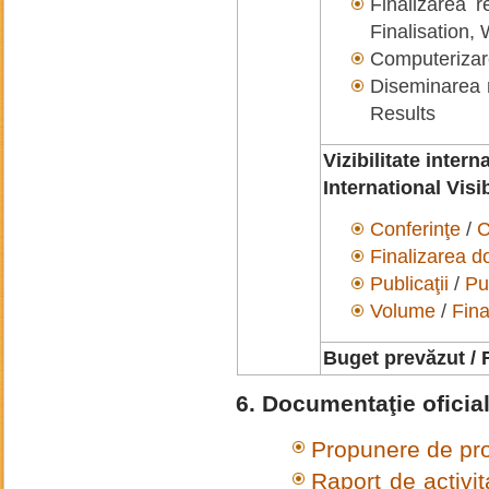
Finalizarea re
Finalisation,
Computerizar
Diseminarea r
Results
Vizibilitate intern
International Visib
Conferinţe
/
C
Finalizarea d
Publicaţii
/
Pu
Volume
/
Fin
Buget prevăzut / 
6. Documentaţie oficia
Propunere de pro
Raport de activi