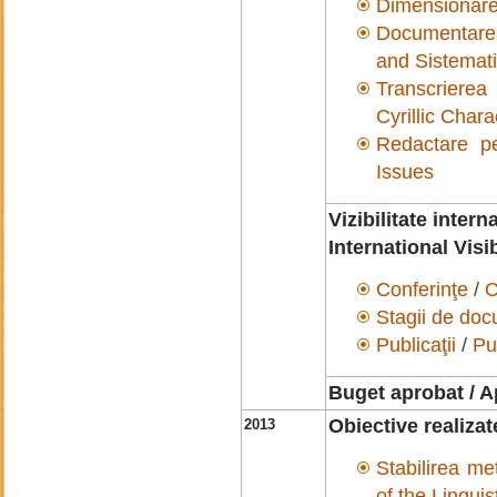
Dimensionarea
Documentarea
and Sistemati
Transcrierea
Cyrillic Chara
Redactare pe
Issues
Vizibilitate intern
International Visib
Conferinţe
/
C
Stagii de do
Publicaţii
/
Pu
Buget aprobat / A
Obiective realiza
2013
Stabilirea met
of the Lingui