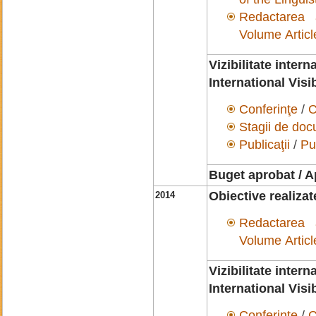
Redactarea a
Volume Articl
Vizibilitate intern
International Visib
Conferinţe
/
C
Stagii de do
Publicaţii
/
Pu
Buget aprobat / A
Obiective realiza
2014
Redactarea a
Volume Articl
Vizibilitate intern
International Visib
Conferinţe
/
C