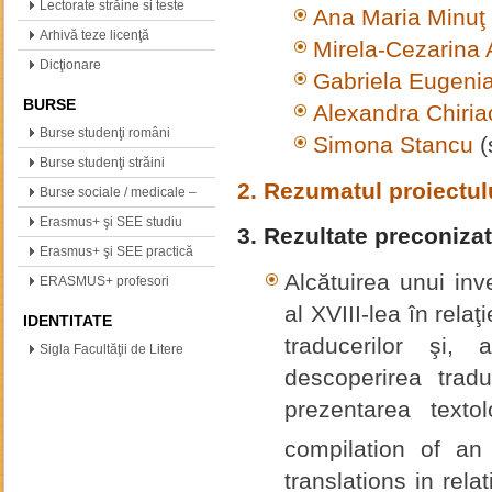
(neogreacă, polonă,…
Lectorate străine si teste
Ana Maria Minuţ
internationale
Arhivă teze licenţă
Mirela-Cezarina 
Dicţionare
Gabriela Eugeni
BURSE
Alexandra Chiria
Burse studenţi români
Simona Stancu
(
Burse studenţi străini
2. Rezumatul proiectul
Burse sociale / medicale –
info
Erasmus+ şi SEE studiu
3. Rezultate preconiza
Erasmus+ şi SEE practică
Alcătuirea unui inv
ERASMUS+ profesori
al XVIII-lea în relaţ
IDENTITATE
traducerilor şi,
Sigla Facultăţii de Litere
descoperirea traduc
prezentarea textol
compilation of an
translations in rela