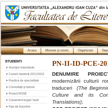
Acasa
Misiune şi istoric
Organizare
Dep
STUDENTI
PN-II-ID-PCE-201
Anunţuri importante
DENUMIRE PROI
Cazare studenţi 2021/2022
modernizării culturii 
Practica de specialitate
traduceri
(The Beginni
Consultaţii şi tutorat
Proiect ROSE
Culture and its Co
Clasament buget / taxă
Translations)
;
Fişe de înscriere