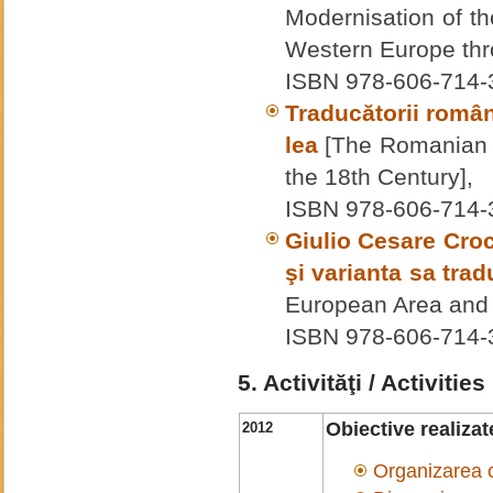
Modernisation of t
Western Europe thr
ISBN 978-606-714-
Traducătorii români
lea
[The Romanian T
the 18th Century],
ISBN 978-606-714-
Giulio Cesare Cro
şi varianta sa tra
European Area and i
ISBN 978-606-714-
5. Activităţi / Activities
Obiective realiza
2012
Organizarea c