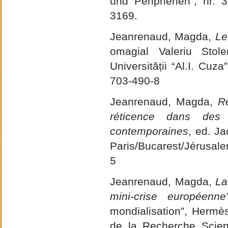
und Peripherien”, nr. 
3169.
Jeanrenaud, Magda,
Le
omagial Valeriu Sto
Universității “Al.I. Cuz
703-490-8
Jeanrenaud, Magda,
Ré
réticence dans des 
contemporaines
, ed. J
Paris/Bucarest/Jérusal
5
Jeanrenaud, Magda,
La
mini-crise européenn
mondialisation”, Hermè
de la Recherche Scient