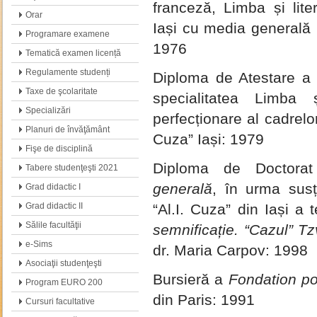
franceză, Limba și lite
Orar
Iași cu media generală
Programare examene
1976
Tematică examen licență
Regulamente studenți
Diploma de Atestare a 
Taxe de şcolaritate
specialitatea Limba 
Specializări
perfecționare al cadrelo
Planuri de învăţământ
Cuza” Iași: 1979
Fişe de disciplină
Diploma de Doctorat 
Tabere studenţeşti 2021
generală
, în urma susți
Grad didactic I
Grad didactic II
“Al.I. Cuza” din Iași a 
Sălile facultăţii
semnificație. “Cazul” T
e-Sims
dr. Maria Carpov: 1998
Asociaţii studenţeşti
Bursieră a
Fondation pou
Program EURO 200
din Paris: 1991
Cursuri facultative