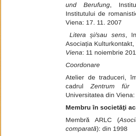
und Berufung
, Instit
Institutului de romanist
Viena: 17. 11. 2007
Litera și/sau sens
, I
Asociația Kulturkontakt,
Viena
: 11 noiembrie 20
Coordonare
Atelier de traduceri, 
cadrul
Zentrum für T
Universitatea din Viena
Membru în societăţi ac
Membră ARLC (
Asoci
comparată
): din 1998