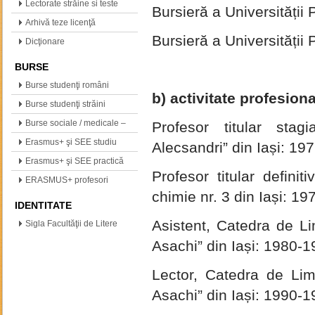
(neogreacă, polonă,…
Lectorate străine si teste
Bursieră a Universității 
internationale
Arhivă teze licenţă
Bursieră a Universității 
Dicţionare
BURSE
Burse studenţi români
b) activitate profesion
Burse studenţi străini
Burse sociale / medicale –
Profesor titular stag
info
Erasmus+ şi SEE studiu
Alecsandri” din Iași: 19
Erasmus+ şi SEE practică
Profesor titular
definit
ERASMUS+ profesori
chimie nr. 3 din Iași: 1
IDENTITATE
Asistent, Catedra de Li
Sigla Facultăţii de Litere
Asachi” din Iași: 1980-
Lector, Catedra de Lim
Asachi” din Iași: 1990-