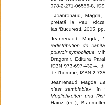
978-2-271-06556-8, IS
Jeanrenaud, Magda
prefață la Paul Ric
Iași/București, 2005, p
Jeanrenaud, Magda,
L
redistribution de capit
pouvoir symbolique
, Mi
Dragomir, Editura Paral
ISBN 973-697-432-4, di
de l’homme, ISBN 2-73
Jeanrenaud, Magda,
La
n’est semblable»
, în
Möglichkeiten und Ris
Hainz (ed.), Braumüll