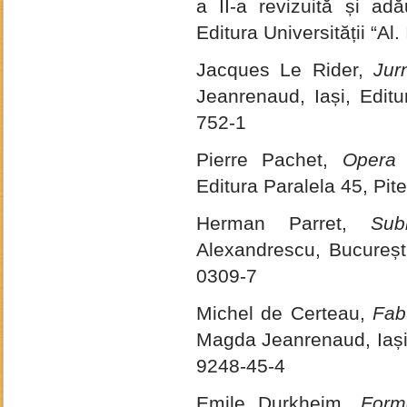
a II-a revizuită și ad
Editura Universității “A
Jacques Le Rider,
Jur
Jeanrenaud, Iași, Edit
752-1
Pierre Pachet,
Opera z
Editura Paralela 45, Pit
Herman Parret,
Sub
Alexandrescu, Bucureșt
0309-7
Michel de Certeau,
Fab
Magda Jeanrenaud, Iași,
9248-45-4
Emile Durkheim,
Forme