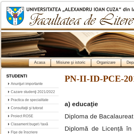
Acasa
Misiune şi istoric
Organizare
Dep
STUDENTI
PN-II-ID-PCE-201
Anunţuri importante
Cazare studenţi 2021/2022
Practica de specialitate
a) educaţie
Consultaţii şi tutorat
Diploma de Bacalaureat 
Proiect ROSE
Clasament buget / taxă
Diplomă de Licență în fi
Fişe de înscriere