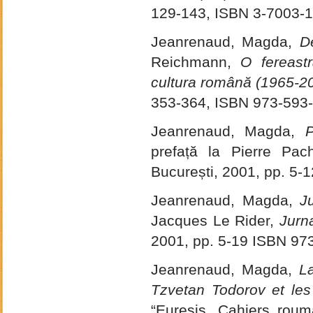
129-143, ISBN 3-7003-
Jeanrenaud, Magda,
De
Reichmann,
O fereastr
cultura română (1965-2
353-364, ISBN 973-593
Jeanrenaud, Magda,
P
prefață la Pierre Pac
București, 2001, pp. 5-
Jeanrenaud, Magda,
J
Jacques Le Rider,
Jurn
2001, pp. 5-19 ISBN 97
Jeanrenaud, Magda,
L
Tzvetan Todorov et les
“Euresis. Cahiers roumai