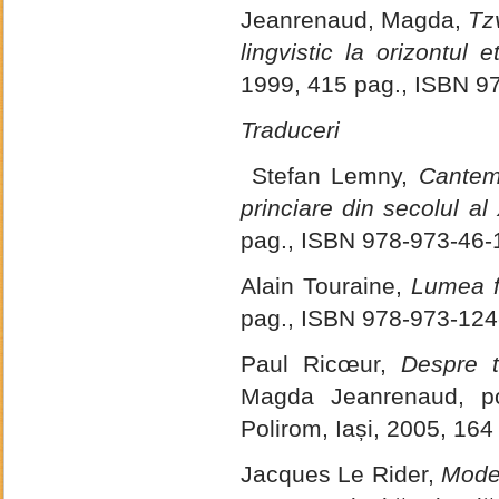
Jeanrenaud, Magda,
Tz
lingvistic la orizontul et
1999, 415 pag., ISBN 9
Traduceri
Stefan Lemny,
Cantemi
princiare din secolul al 
pag., ISBN 978-973-46-
Alain Touraine,
Lumea
pag., ISBN 978-973-124
Paul Ricœur,
Despre t
Magda Jeanrenaud, po
Polirom, Iași, 2005, 16
Jacques Le Rider,
Moder