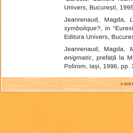
Univers, București, 199
Jeanrenaud, Magda,
L
symbolique?
, in “Eures
Editura Univers, Bucureș
Jeanrenaud, Magda,
M
enigmatic
, prefață la 
Polirom, Iași, 1996, pp
© 2026 F