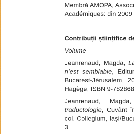
Membră AMOPA, Associa
Académiques: din 2009
Contribuții științifice d
Volume
Jeanrenaud, Magda,
L
n’est semblable
, Edit
Bucarest-Jérusalem, 2
Hagège, ISBN 9-782868
Jeanrenaud, Magd
traductologie
, Cuvânt î
col. Collegium, Iași/Bu
3