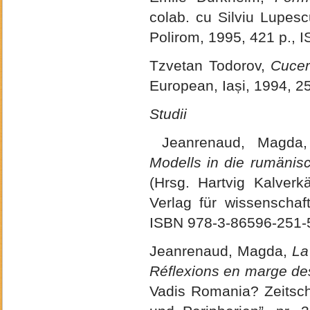
colab. cu Silviu Lupescu
Polirom, 1995, 421 p., 
Tzvetan Todorov,
Cucer
European, Iași, 1994, 2
Studii
Jeanrenaud, Magd
Modells in die rumänis
(Hrsg. Hartvig Kalver
Verlag für wissenschaft
ISBN 978-3-86596-251-
Jeanrenaud, Magda,
La
Réflexions en marge des 
Vadis Romania? Zeitschr