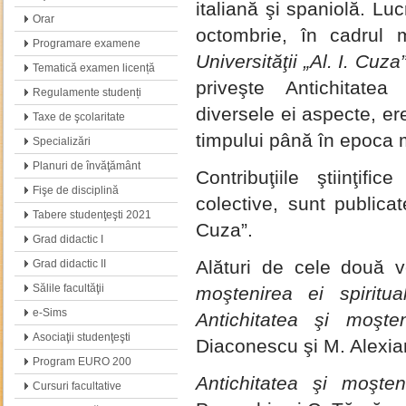
italiană şi spaniolă. Lu
Orar
octombrie, în cadrul m
Programare examene
Universităţii
„
Al. I. Cuza”
Tematică examen licență
priveşte Antichitate
Regulamente studenți
diversele ei aspecte, er
Taxe de şcolaritate
timpului până în epoca
Specializări
Planuri de învăţământ
Contribuţiile ştiinţifi
Fişe de disciplină
colective, sunt publicat
Tabere studenţeşti 2021
Cuza”.
Grad didactic I
Alături de cele două v
Grad didactic II
Sălile facultăţii
moştenirea ei spiritua
e-Sims
Antichitatea şi moşten
Asociaţii studenţeşti
Diaconescu şi M. Alexian
Program EURO 200
Antichitatea şi moşten
Cursuri facultative