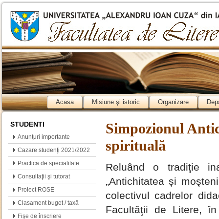
Acasa
Misiune şi istoric
Organizare
Dep
STUDENTI
Simpozionul Antic
Anunţuri importante
spirituală
Cazare studenţi 2021/2022
Practica de specialitate
Reluând o tradiţie in
Consultaţii şi tutorat
„Antichitatea şi moşteni
Proiect ROSE
colectivul cadrelor did
Clasament buget / taxă
Facultăţii de Litere, î
Fişe de înscriere