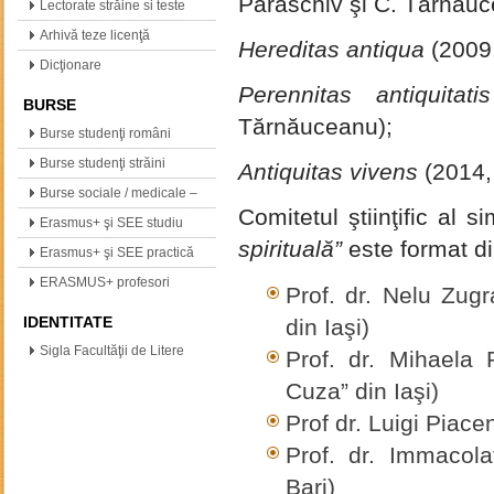
Paraschiv şi C. Tărnăuc
(neogreacă, polonă,…
Lectorate străine si teste
internationale
Arhivă teze licenţă
Hereditas antiqua
(2009
Dicţionare
Perennitas antiquitat
BURSE
Tărnăuceanu);
Burse studenţi români
Burse studenţi străini
Antiquitas vivens
(2014,
Burse sociale / medicale –
Comitetul ştiinţific al 
info
Erasmus+ şi SEE studiu
spirituală”
este format di
Erasmus+ şi SEE practică
ERASMUS+ profesori
Prof. dr. Nelu Zug
IDENTITATE
din Iaşi)
Sigla Facultăţii de Litere
Prof. dr. Mihaela 
Cuza” din Iaşi)
Prof dr. Luigi Piace
Prof. dr. Immacola
Bari)