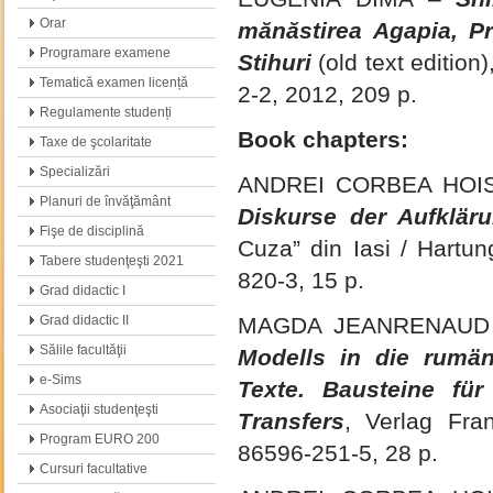
Orar
mănăstirea Agapia, Pri
Programare examene
Stihuri
(old text editio
Tematică examen licență
2-2, 2012, 209 p.
Regulamente studenți
Book chapters:
Taxe de şcolaritate
Specializări
ANDREI CORBEA HOI
Planuri de învăţământ
Diskurse der Aufklär
Fişe de disciplină
Cuza” din Iasi / Hartu
Tabere studenţeşti 2021
820-3, 15 p.
Grad didactic I
Grad didactic II
MAGDA JEANRENAU
Sălile facultăţii
Modells in die rumän
e-Sims
Texte. Bausteine für
Asociaţii studenţeşti
Transfers
, Verlag Fra
Program EURO 200
86596-251-5, 28 p.
Cursuri facultative