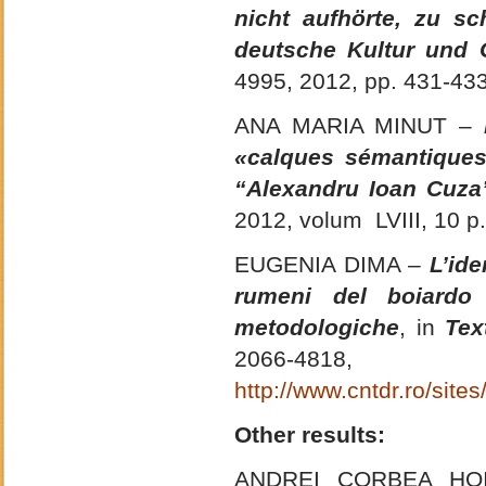
nicht aufhörte, zu sc
deutsche Kultur und 
4995, 2012, pp. 431-43
ANA MARIA MINUT –
«calques sémantique
“Alexandru Ioan Cuza” 
2012, volum LVIII, 10 
EUGENIA DIMA –
L’ide
rumeni del boiardo 
metodologiche
, in
Tex
2066-481
http://www.cntdr.ro/site
Other results:
ANDREI CORBEA HO