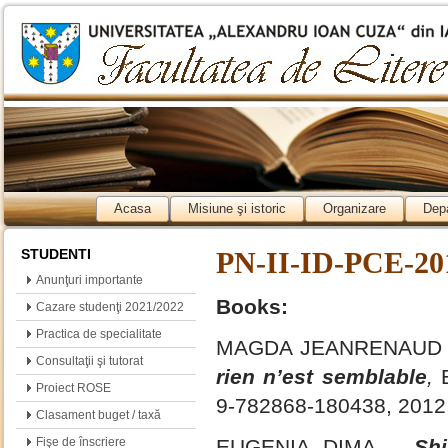
Acasa
Misiune şi istoric
Organizare
Dep
STUDENTI
PN-II-ID-PCE-2011
Anunţuri importante
Books:
Cazare studenţi 2021/2022
Practica de specialitate
MAGDA JEANRENAUD
Consultaţii şi tutorat
rien n’est semblable
,
E
Proiect ROSE
9-782868-180438, 2012,
Clasament buget / taxă
Fişe de înscriere
EUGENIA DIMA –
Sh