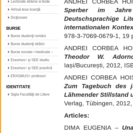
ANDREI CORBEA HO
(neogreacă, polonă,…
Lectorate străine si teste
Sperber im Jahr
internationale
Arhivă teze licenţă
Deutschsprachige Lit
Dicţionare
internationalen Kontex
BURSE
978-3-7069-0679-1, 19 
Burse studenţi români
Burse studenţi străini
ANDREI CORBEA HO
Burse sociale / medicale –
Theodor W. Adorno:
info
Erasmus+ şi SEE studiu
Iași/București, 2012, I
Erasmus+ şi SEE practică
ERASMUS+ profesori
ANDREI CORBEA HOI
Zum Tagebuch des j
IDENTITATE
Lähmender Stillstand u
Sigla Facultăţii de Litere
Verlag, Tübingen, 2012,
Articles:
DIMA EUGENIA –
Una