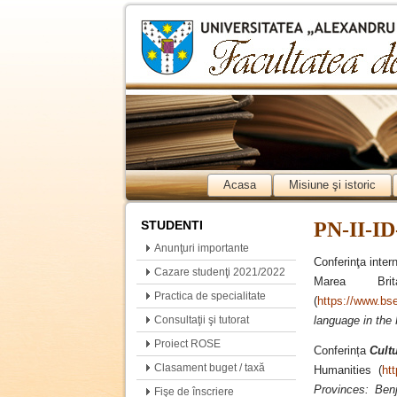
Acasa
Misiune şi istoric
STUDENTI
PN-II-ID
Anunţuri importante
Conferinţa inter
Cazare studenţi 2021/2022
Marea Brit
Practica de specialitate
(
https://www.bs
Consultaţii şi tutorat
language in th
Proiect ROSE
Conferința
Cult
Clasament buget / taxă
Humanities (
htt
Provinces: Ben
Fişe de înscriere