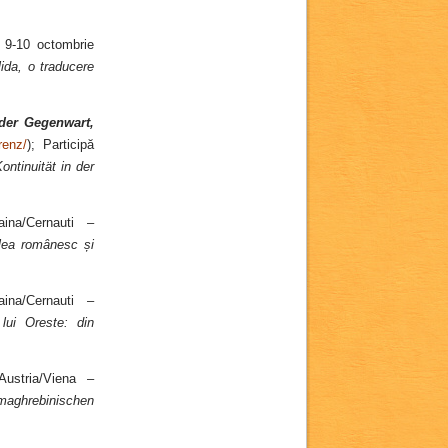
, 9-10 octombrie
ida, o traducere
der Gegenwart,
renz/
); Participă
ntinuität in der
ina/Cernauti –
-lea românesc și
ina/Cernauti –
 lui Oreste: din
Austria/Viena –
 maghrebinischen