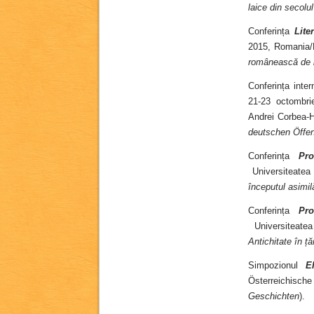
laice din secolul
Conferința
Lite
2015, Romania/
românească de l
Conferința inte
21-23 octombri
Andrei Corbea-
deutschen Öffent
Conferința
Pr
Universiteatea 
începutul asimilă
Conferința
Pr
Universiteatea
Antichitate în ță
Simpozionul
E
Österreichische
Geschichten
).