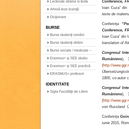
(neogreacă, polonă,…
Conference, 
Lectorate străine si teste
Ioan Cuza” din I
internationale
Arhivă teze licenţă
texte de matem
Dicţionare
Conferința
“Pe
BURSE
Conference, 
Burse studenţi români
Ioan Cuza” din I
Burse studenţi străini
translation of 
Burse sociale / medicale –
Congresul Inte
info
Erasmus+ şi SEE studiu
Rumäniens
), 
(
http://www.gg
Erasmus+ şi SEE practică
Übersetzungsst
ERASMUS+ profesori
1800
, co-autor 
IDENTITATE
Congresul Inte
Sigla Facultăţii de Litere
Rumäniens
), 
(
http://www.gg
von Russland. Ü
Conferința
Goin
iunie 2015, Roma