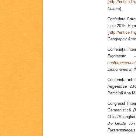
(
http://entice.li
Culture
).
Conferința
Goin
iunie 2015, Roma
(
http://entice.li
Geography Anato
Conferinţa inte
Eighteenth
conference/conf
Dictionaries in 
Conferința inte
lingvistice
23-2
Participă Ana Ma
Congresul Inter
Germanistică
(X
China/Shanghai 
die Große von 
Fürstenspiegels 