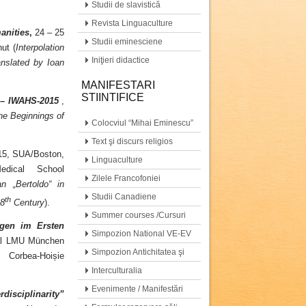
Studii de slavistică
Revista Linguaculture
anities
,
24 – 25
Studii eminesciene
ut (
Interpolation
Iniţieri didactice
anslated by Ioan
MANIFESTARI
STIINTIFICE
s – IWAHS-2015
,
he Beginnings of
Colocviul “Mihai Eminescu”
Text şi discurs religios
015, SUA/Boston,
Linguaculture
edical School
Zilele Francofoniei
 „Bertoldo“ in
Studii Canadiene
th
18
Century
).
Summer courses /Cursuri
ungen im Ersten
de vară
Simpozion National VE-EV
 al LMU München
Simpozion Antichitatea şi
Corbea-Hoișie
moştenirea ei…
Interculturalia
Evenimente / Manifestări
isciplinarity”