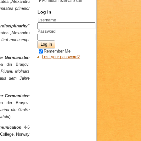
Formular rezervare săli
tatea „Alexandru
rnitatea primelor
Log In
Username
isciplinarity”
Password
tatea „Alexandru
 first manuscript
Remember Me
Lost your password?
der Germanisten
ea din Braşov.
 Piuariu Molnars
g aus dem Jahre
der Germanisten
ea din Braşov.
arina die Große
rfeld
).
mmunication
, 4-5
y College, Norway