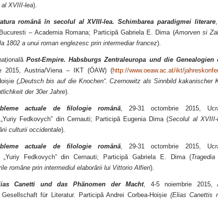
 al XVIII-lea
).
ratura română în secolul al XVIII-lea. Schimbarea paradigmei literare
Bucuresti – Academia Romana; Participă Gabriela E. Dima (
Amorven si Zal
a 1802 a unui roman englezesc prin intermediar francez
).
rnațională
Post-Empire. Habsburgs Zentraleuropa und die Genealogien 
e 2015, Austria/Viena – IKT (ÖAW) (
http://www.oeaw.ac.at/ikt/jahreskonfe
Hoișie
(„Deutsch bis auf die Knochen“. Czernowitz als Sinnbild kakanischer Ko
lichkeit der 30er Jahre
).
obleme actuale de filologie română
, 29-31 octombrie 2015, Ucra
„Yuriy Fedkovych” din Cernauti; Participă Eugenia Dima (
Secolul al XVIII
rii culturii occidentale
).
obleme actuale de filologie română
, 29-31 octombrie 2015, Ucra
 „Yuriy Fedkovych” din Cernauti; Participă Gabriela E. Dima (
Tragedia
rile române prin intermediul elaborării lui Vittorio Alfieri
).
lias Canetti und das Phänomen der Macht
, 4-5 noiembrie 2015, 
 Gesellschaft für Literatur. Participă Andrei Corbea-Hoișie
(Elias Canettis