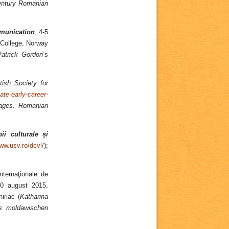
ntury Romanian
mmunication
, 4-5
y College, Norway
atrick Gordon
’s
itish Society for
te-early-career-
ages. Romanian
pii culturale și
www.usv.ro/dcvl/
);
Internaţionale de
30 august 2015,
iriac (
Katharina
es moldawischen