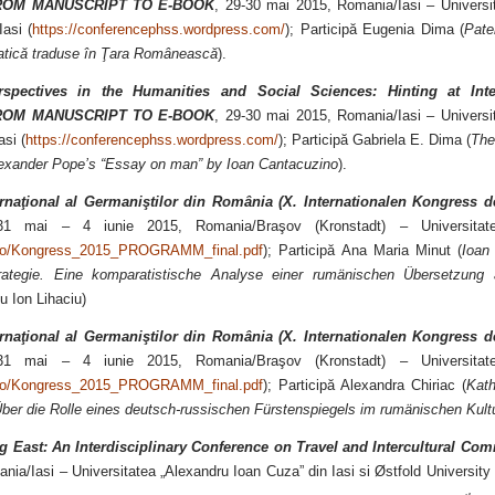
FROM MANUSCRIPT TO E-BOOK
, 29-30 mai 2015, Romania/Iasi – Universi
asi (
https://conferencephss.wordpress.com/
); Participă Eugenia Dima (
Pate
atică traduse în Ţara Românească
).
rspectives in the Humanities and Social Sciences: Hinting at Interd
FROM MANUSCRIPT TO E-BOOK
, 29-30 mai 2015, Romania/Iasi – Universi
asi (
https://conferencephss.wordpress.com/
); Participă Gabriela E. Dima (
The
Alexander Pope’s “Essay on man” by Ioan Cantacuzino
).
rnaţional al Germaniştilor din România
(
X. Internationalen Kongress 
31 mai – 4 iunie 2015, Romania/Braşov (Kronstadt) – Universitat
r.ro/Kongress_2015_PROGRAMM_final.pdf
)
; Participă Ana Maria Minut (
Ioan
rategie. Eine komparatistische Analyse einer rumänischen Übersetzun
cu Ion Lihaciu)
rnaţional al Germaniştilor din România
(
X. Internationalen Kongress 
31 mai – 4 iunie 2015, Romania/Braşov (Kronstadt) – Universitat
r.ro/Kongress_2015_PROGRAMM_final.pdf
)
; Participă Alexandra Chiriac (
Kath
ber die Rolle eines deutsch-russischen Fürstenspiegels im rumänischen Kultu
g East: An Interdisciplinary Conference on Travel and Intercultural Co
nia/Iasi – Universitatea „Alexandru Ioan Cuza” din Iasi si Østfold Universit