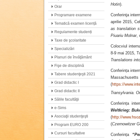
Hotin
).
Orar
Conferinţa inter
Programare examene
aprilie 2015, C
Tematică examen licență
as translation 
Regulamente studenți
Piuariu Molnar
, 
Taxe de şcolaritate
Colocviul intern
Specializări
8-9 mai 2015, Tu
Planuri de învăţământ
Translations in
Fişe de disciplină
Conferința inter
Tabere studenţeşti 2021
Massachusett
Grad didactic I
(
https://www.int
Grad didactic II
Transylvania. O
Sălile facultăţii
Conferința inte
e-Sims
Weltkrieg: Buk
Asociaţii studenţeşti
(
http://www.hsoz
(
Czernowitzer G
Program EURO 200
Cursuri facultative
Conferința
“Pe