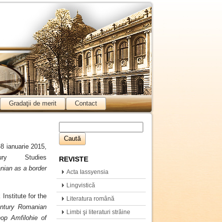
Gradaţii de merit
Contact
-8 ianuarie 2015,
ury Studies
REVISTE
ian as a border
Acta Iassyensia
Comparationis
Lingvistică
Institute for the
Literatura română
entury Romanian
Limbi şi literaturi străine
op Amfilohie of