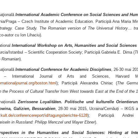
naţională
International Academic Conference on Social Sciences and Hum
ehia/Praga – Czech Institute of Academic Education. Participă Ana Maria Min
strategy. Case Study. The Romanian version of The Universal History… tr
co-autor cu Ion Lihaciu).
ational
International Workshop on Arts, Humanities and Social Science
rcia/Istanbul – Scientific Cooperation Society; Participă Gabriela E. Dima (
T
to Romanian
).
naţională
International Conference for Academic Disciplines
, 26-30 mai 2
s – International Journal of Arts and Sciences, Harvard M
ernationaljournal.org/boston.html
); Participă Alexandra Chiriac (
The German
n the Process of Cultural Transfer from West towards East at the End of the 
rnațională
Zerrissene Loyalitäten. Politische und kulturelle Orientier
owina, Galizien, Bessarabien
, 28-30 mai 2015, Ucraina/Cernăuți – IKGS
kult.de/conferencereport/id/tagungsberichte-6128
); Participă Andrei 
eiseln in Russland: Philipp Menczel und Mayer Ebner
).
rspectives in the Humanities and Social Sciences: Hinting at Interd