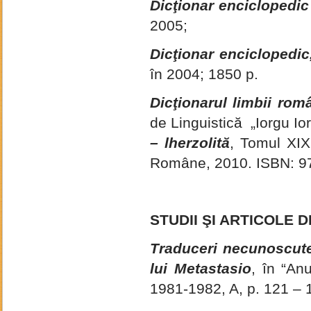
Dicţionar enciclopedic
2005;
Dicţionar enciclopedic
în 2004; 1850 p.
Dicţionarul limbii rom
de Linguistică „Iorgu Io
– lherzolită
, Tomul XI
Române, 2010. ISBN: 9
STUDII ŞI ARTICOLE 
Traduceri necunoscute 
lui Metastasio
, în “Anu
1981-1982, A, p. 121 – 