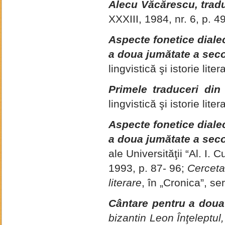
Alecu Văcărescu, trad
XXXIII, 1984, nr. 6, p. 4
Aspecte fonetice dialec
a doua jumătate a secolu
lingvistică şi istorie lit
Primele traduceri di
lingvistică şi istorie lit
Aspecte fonetice dialec
a doua jumătate a
secol
ale Universităţii “Al. I. 
1993, p. 87- 96;
Cercetar
literare
, în „Cronica”, se
Cântare pentru a doua 
bizantin
Leon Înţeleptul