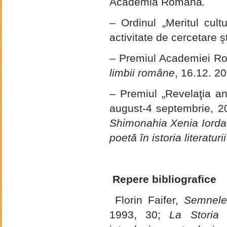
Academia Română
.
– Ordinul „Meritul cult
activitate de cercetare ş
– Premiul Academiei Ro
limbii române
, 16.12. 2
– Premiul „Revelaţia an
august-4 septembrie, 2
Shimonahia Xenia Iorda
poetă în istoria literatur
Repere bibliografice
Florin Faifer,
Semnele
1993, 30;
La Storia 