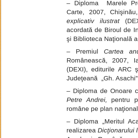
– Diploma Marele P
Carte, 2007, Chişină
explicativ ilustrat
(DEXI
acordată de Biroul de I
şi Biblioteca Naţională 
– Premiul
Cartea anu
Românească, 2007, I
(DEXI), editurile ARC 
Judeţeană „Gh. Asachi”, 
– Diploma de Onoare c
Petre Andrei,
pentru pro
române pe plan naţional 
– Diploma „Meritul Ac
realizarea
Dicţionarului