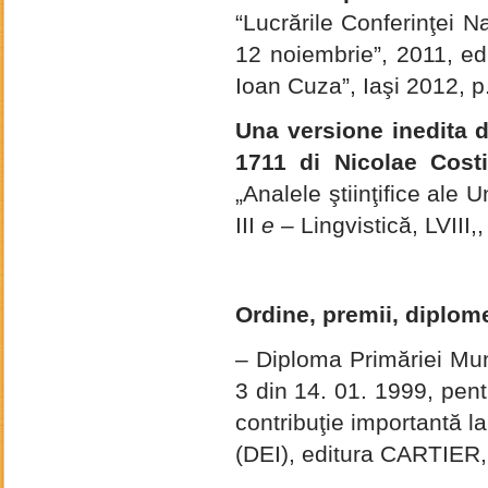
“Lucrările Conferinţei Na
12 noiembrie”, 2011, edi
Ioan Cuza”, Iaşi 2012, p
Una versione inedita d
1711 di Nicolae Costi
„Analele ştiinţifice ale U
III
e
– Lingvistică, LVIII,
Ordine, premii, diplom
– Diploma Primăriei Mun
3 din 14. 01. 1999, pent
contribuţie importantă la
(DEI), editura CARTIER,