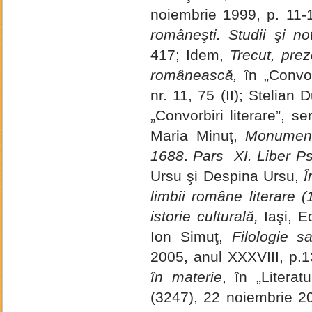
noiembrie 1999, p. 11-
româneşti. Studii şi not
417; Idem,
Trecut, preze
românească,
în „Convo
nr. 11, 75 (II); Stelian 
„Convorbiri literare”, 
Maria Minuţ,
Monument
1688
.
Pars XI.
Liber P
Ursu şi Despina Ursu,
Î
limbii române literare 
istorie culturală,
Iaşi, E
Ion Simuţ,
Filologie s
2005, anul XXXVIII, p.1
în materie
, în „Litera
(3247), 22 noiembrie 2