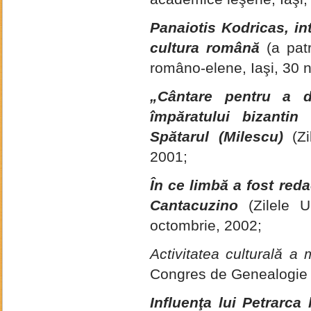
Panaiotis Kodricas, in
cultura română
(a pat
româno-elene, Iaşi, 30 
„Cântare pentru a 
împăratului bizantin
Spătarul (Milescu)
(Z
2001;
În ce limbă a fost red
Cantacuzino
(Zilele Un
octombrie, 2002;
Activitatea culturală 
Congres de Genealogie ş
Influenţa lui Petrarca 