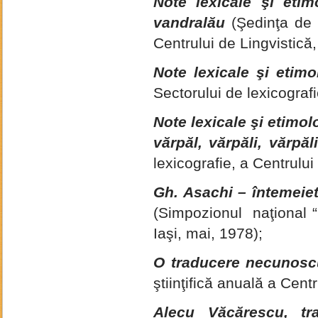
Note lexicale şi etim
vandralău
(Şedinţa de 
Centrului de Lingvistică,
Note lexicale şi etimo
Sectorului de lexicografi
Note lexicale şi etimolo
vărpăl, vărpăli,
vărpăli
lexicografie, a Centrului
Gh. Asachi – întemeiet
(Simpozionul naţional 
Iaşi, mai, 1978);
O traducere necunoscu
ştiinţifică anuală a Centr
Alecu Văcărescu, t