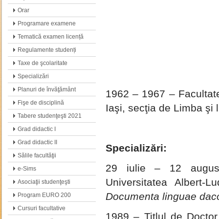
Orar
Programare examene
Tematică examen licență
Regulamente studenți
Taxe de şcolaritate
Specializări
Planuri de învăţământ
1962 – 1967 – Facultatea
Fişe de disciplină
Iaşi, secţia de Limba şi 
Tabere studenţeşti 2021
Grad didactic I
Grad didactic II
Specializări:
Sălile facultăţii
29 iulie – 12 augu
e-Sims
Universitatea Albert-
Asociaţii studenţeşti
Documenta linguae dac
Program EURO 200
Cursuri facultative
1989 – Titlul de Doctor 