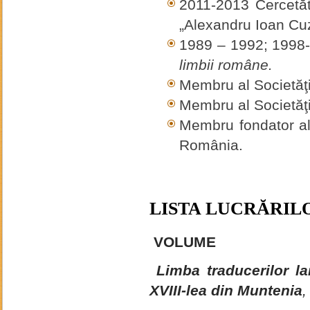
2011-2013 Cercetător
„Alexandru Ioan Cu
1989 – 1992; 1998
limbii române.
Membru al Societăţi
Membru al Societăţ
Membru fondator al A
România.
LISTA LUCRĂRILO
VOLUME
Limba traducerilor l
XVIII-lea din Muntenia
,