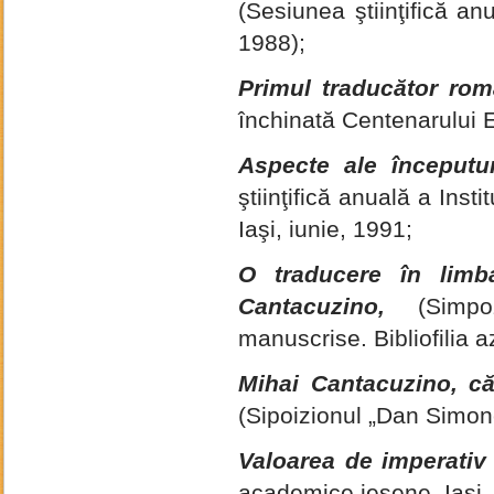
(Sesiunea ştiinţifică anu
1988);
Primul traducător rom
închinată Centenarului 
Aspecte ale începutur
ştiinţifică anuală a Inst
Iaşi, iunie, 1991;
O traducere în limb
Cantacuzino,
(Simpo
manuscrise. Bibliofilia 
Mihai Cantacuzino, căr
(Sipoizionul „Dan Simon
Valoarea de imperativ a
academice ieşene, Iaşi,