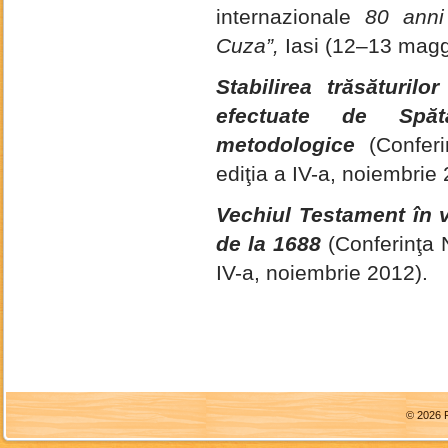
internazionale
80 anni 
Cuza”,
Iasi (12–13 magg
Stabilirea trăsăturilo
efectuate de Spăta
metodologice
(Conferin
ediţia a IV-a, noiembrie
Vechiul Testament în v
de la 1688
(Conferinţa N
IV-a, noiembrie 2012).
© 2026 F