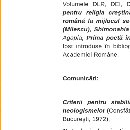
Volumele DLR, DEI, D
pentru religia creştin
română la mijlocul sec
(Milescu),
Shimonahia 
Agapia,
Prima poetă în 
fost introduse în biblio
Academiei Române.
Comunicări:
Criterii pentru stabi
neologismelor
(Consfătu
Bucureşti, 1972);