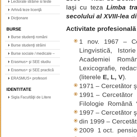
(neogreacă, polonă,…
Lectorate străine si teste
Iaşi cu teza
Limba tra
internationale
Arhivă teze licenţă
secolului al XVIII-lea 
Dicţionare
Activitate profesională
BURSE
Burse studenţi români
1 nov. 1967 – Cerc
Burse studenţi străini
Lingvistică, Istor
Burse sociale / medicale –
Academiei Român
info
Erasmus+ şi SEE studiu
Lexicografie
,
redact
Erasmus+ şi SEE practică
(literele
E, L, V
)
.
ERASMUS+ profesori
1971 – Cercetător şti
IDENTITATE
1991 – Cercetător şt
Sigla Facultăţii de Litere
Filologie Română “A
1997 – Cercetător ştii
din 1999 – Cercetător 
2009 1 oct. pensi