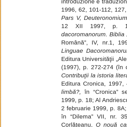
introduzione e traduzion
1996, 62, 101-112, 127,
Pars V, Deuteronomium
12 XII 1997, p. 
dacoromanorum. Biblia
Română”, IV, nr.1, 19
Linguae Dacoromanoru
Editura Universităţii „Al
(1997), p. 272-274 (în 
Contribuţii la istoria lite
Editura Cronica, 1997,
limbă?,
în “Cronica” se
1999, p. 18; Al Andries
2 februarie 1999, p. 8
în “Dilema” VII, nr. 3
Corlăţeanu,
O nouă car