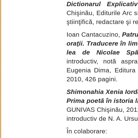
Dictionarul Explicat
Chişinău, Editurile Arc
ştiinţifică, redactare şi r
Ioan Cantacuzino,
Patru
oraţii.
Traducere în lim
lea de Nicolae Spăt
introductiv, notă aspr
Eugenia Dima, Editura U
2010, 426 pagini.
Shimonahia Xenia Ior
Prima poetă în istoria 
GUNIVAS Chişinău, 2012.
introductiv de N. A. Ursu
În colaborare: