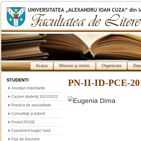
Acasa
Misiune şi istoric
Organizare
Dep
STUDENTI
PN-II-ID-PCE-201
Anunţuri importante
Cazare studenţi 2021/2022
Practica de specialitate
Consultaţii şi tutorat
Proiect ROSE
Clasament buget / taxă
Fişe de înscriere