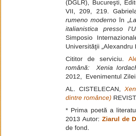
(DGLR), Bucureşti, Editu
VII, 209, 219. Gabri
rumeno moderno
în „
La
italianistica presso l’
Simposio Internaziona
Universităţii „Alexandru
Cititor de serviciu.
Al
română:
Xenia Iordach
2012, Evenimentul Zilei
AL. CISTELECAN,
Xen
dintre românce)
REVISTA
* Prima poetă a literat
2013 Autor:
Ziarul de 
de fond.