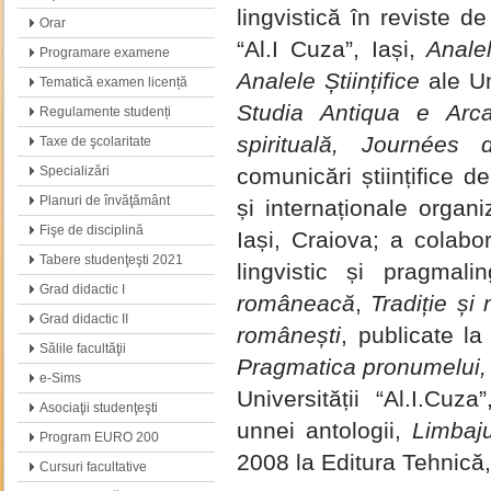
lingvistică în reviste de
Orar
“Al.I Cuza”, Iași,
Analel
Programare examene
Analele Științifice
ale Un
Tematică examen licență
Studia Antiqua e Arca
Regulamente studenți
spirituală,
Journées 
Taxe de şcolaritate
Specializări
comunicări științifice de
Planuri de învăţământ
și internaționale organi
Fişe de disciplină
Iași, Craiova; a colabo
Tabere studenţeşti 2021
lingvistic și pragmali
Grad didactic I
româneacă
,
Tradiție și m
Grad didactic II
românești
, publicate l
Sălile facultăţii
Pragmatica pronumelui, 
e-Sims
Universității “Al.I.Cu
Asociaţii studenţeşti
unnei antologii,
Limbaju
Program EURO 200
2008 la Editura Tehnică, 
Cursuri facultative