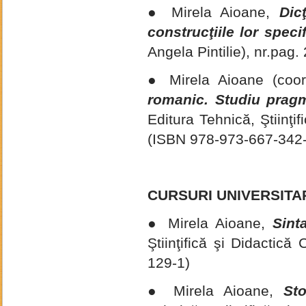
●
Mirela Aioane,
Dic
construcţiile
lor speci
Angela Pintilie), nr.pag
● Mirela Aioane (coor
romanic. Studiu pragm
Editura Tehnică, Ştiinţi
(ISBN 978-973-667-342-
CURSURI UNIVERSITA
● Mirela Aioane,
Sint
Ştiinţifică şi Didactic
129-1)
● Mirela Aioane,
Sto