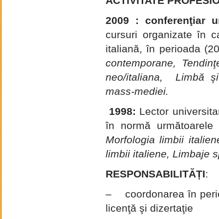
ACTIVITATE PROFESI
2009 : conferenţiar un
cursuri organizate în c
italiană, în perioada (2
contemporane, Tendinţe
neo/italiana, Limbă şi
mass-mediei.
1998:
Lector universita
în normă următoarele 
Morfologia limbii italien
limbii italiene, Limbaje 
RESPONSABILITĂȚI
:
– coordonarea în perio
licenţă şi dizertaţie