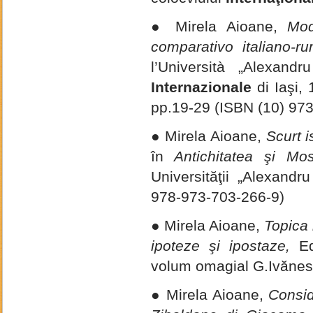
● Mirela Aioane,
Modi
comparativo italiano-r
l’Università „Alexand
Internazionale
di Iaşi, 
pp.19-29 (ISBN (10) 973
● Mirela Aioane,
Scurt i
în
Antichitatea şi Most
Universităţii „Alexand
978-973-703-266-9)
● Mirela Aioane,
Topica 
ipoteze şi ipostaze,
Ed
volum omagial G.Ivănes
● Mirela Aioane,
Consid