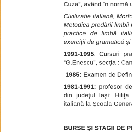
Cuza”, având în normă u
Civilizatie italiană, Morf
Metodica predării limbii 
practice de limbă italia
exerciţii de gramatică şi
1991-1995
: Cursuri pr
“G.Enescu”, secţia : Cant
1985:
Examen de Defini
1981-1991:
profesor de
din judeţul Iaşi: Hiliţ
italiană la Şcoala Genera
BURSE ŞI STAGII DE 