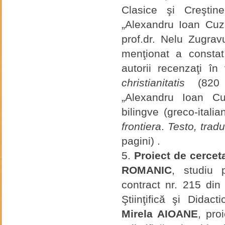
Clasice şi Creştine
„Alexandru Ioan Cuza
prof.dr. Nelu Zugra
menţionat a constat
autorii recenzaţi î
christianitatis
(820 pa
„Alexandru Ioan Cuz
bilingve (greco-itali
frontiera
.
Testo, trad
pagini) .
Proiect de cerc
ROMANIC
, studiu p
contract nr. 215 din
Ştiinţifică şi Dida
Mirela AIOANE
, pro