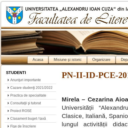
Acasa
Misiune şi istoric
Organizare
Dep
STUDENTI
PN-II-ID-PCE-20
Anunţuri importante
Cazare studenţi 2021/2022
Practica de specialitate
Mirela – Cezarina Aio
Consultaţii şi tutorat
Universității “Alexan
Proiect ROSE
Clasice, Italiană, Spanio
Clasament buget / taxă
lungul activității dida
Fişe de înscriere