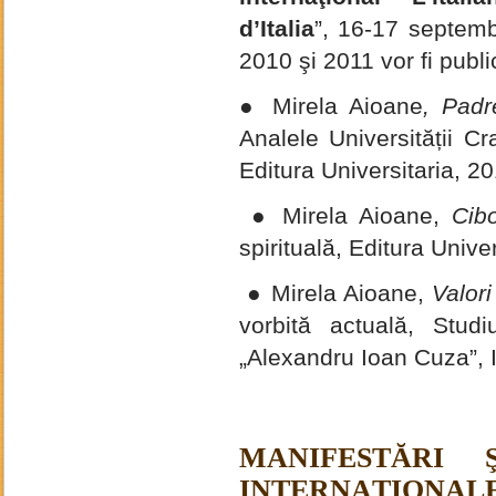
d’Italia
”, 16-17 septemb
2010 şi 2011 vor fi public
●
Mirela Aioane
, Padr
Analele Universității Cra
Editura Universitaria,
● Mirela Aioane,
Cibo
spirituală, Editura Unive
● Mirela Aioane,
Valori
vorbită actuală, Studiu
„Alexandru Ioan Cuza”, 
MANIFESTĂRI Ş
INTERNAŢIONAL