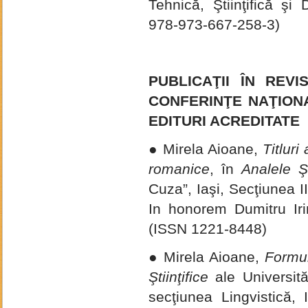
Tehnică, Ştiinţifică ş
978-973-667-258-3)
PUBLICAŢII ÎN REV
CONFERINŢE NAŢION
EDITURI ACREDITATE
● Mirela Aioane,
Titluri
romanice
, în
Analele Şt
Cuza”, Iaşi, Secţiunea II
In honorem Dumitru Irim
(ISSN 1221-8448)
● Mirela Aioane,
Formule
Ştiinţifice
ale Universită
secţiunea Lingvistică