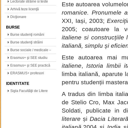
(neogreacă, polonă,…
Lectorate străine si teste
Este autoarea volumelo
internationale
Arhivă teze licenţă
romanice. Pronumele alo
Dicţionare
XXI, Iași, 2003;
Exerciț
BURSE
2005; coautoare la v
Burse studenţi români
italiene si construcțiile
Burse studenţi străini
italiană, simplu și eficie
Burse sociale / medicale –
Este autoarea mai mul
info
Erasmus+ şi SEE studiu
italiene
,
Istoria limbii i
Erasmus+ şi SEE practică
limba italiană, aparute l
ERASMUS+ profesori
pentru studenții mastera
IDENTITATE
Sigla Facultăţii de Litere
A tradus din limba itali
de Stelio Cro, Max Jac
Soldati, publicate in 
literare
și
Dacia Literar
italiană,
2004 și
India și