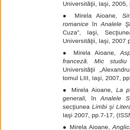
Universităţii, Iaşi, 200
● Mirela Aioane,
Si
romanice
în
Analele Şt
Cuza”, Iaşi, Secţiune
Universităţii, Iaşi, 200
● Mirela Aioane,
Asp
franceză. Mic studiu
Universităţii „Alexand
tomul LIII, Iaşi, 2007,
● Mirela Aioane,
La pi
generali,
în
Analele Sti
secţiunea
Limbi şi Liter
Iaşi 2007, pp.7-17, (IS
● Mirela Aioane,
Anglic