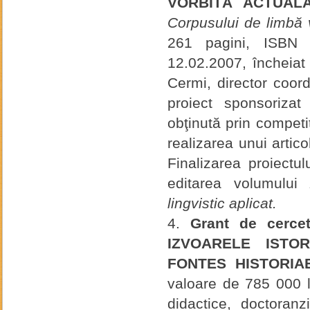
VORBITĂ ACTUALĂ, 
Corpusului de limbă 
261 pagini, ISBN 
12.02.2007, încheiat 
Cermi, director coor
proiect sponsoriza
obţinută prin competi
realizarea unui articol
Finalizarea proiectu
editarea volumului
lingvistic aplicat.
Grant de cerce
IZVOARELE ISTO
FONTES HISTORIA
valoare de 785 000 l
didactice, doctoran