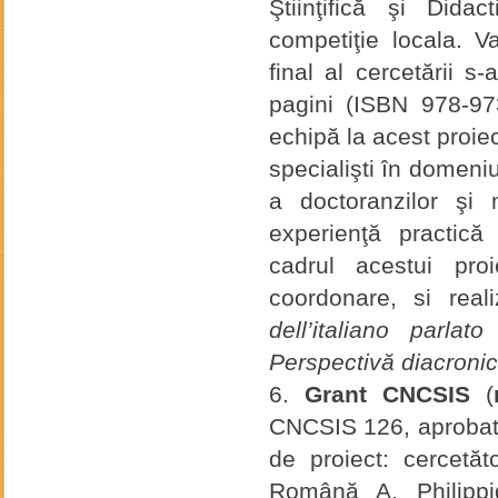
Ştiinţifică şi Dida
competiţie locala. V
final al cercetării s
pagini (ISBN 978-9
echipă la acest proiec
specialişti în domeniul
a doctoranzilor şi 
experienţă practică
cadrul acestui pro
coordonare, si rea
dell’italiano parlat
Perspectivă diacronic
Grant CNCSIS
(
CNCSIS 126, aprobat 
de proiect: cercetă
Română A. Philippid