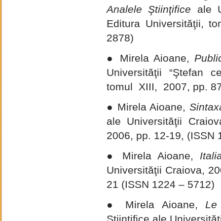
Analele Ştiinţifice
ale U
Editura Universităţii, 
2878)
● Mirela Aioane,
Publi
Universităţii “Ştefan c
tomul XIII, 2007, pp. 
● Mirela Aioane,
Sintaxa
ale Universităţii Craiov
2006, pp. 12-19, (ISSN
● Mirela Aioane,
Ital
Universităţii Craiova, 2
21 (ISSN 1224 – 5712)
● Mirela Aioane,
Le i
Ştiinţifice ale Universit