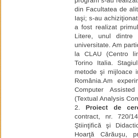
program s-au realizat
din Facultatea de ali
Iaşi; s-au achiziţion
a fost realizat prim
Litere, unul dintr
universitate. Am parti
la CLAU (Centro ling
Torino Italia. Stagi
metode şi mijloace i
România.Am experi
Computer Assisted
(Textual Analysis Com
Proiect de ce
contract, nr. 720/1
Ştiinţifică şi Didac
Hoarţă Cărăuşu, pr