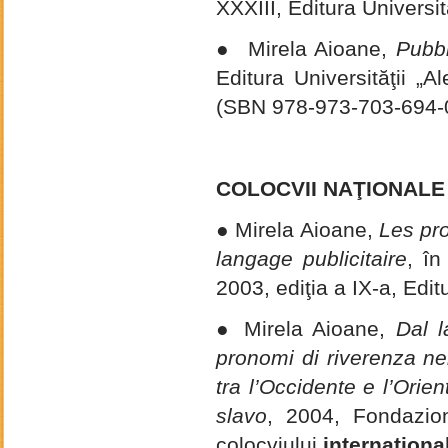
XXXIII, Editura Universit
● Mirela Aioane,
Pubbl
Editura Universităţii „
(SBN 978-973-703-694-0
COLOCVII NAŢIONALE
● Mirela Aioane,
Les pro
langage publicitaire
, î
2003, ediţia a IX-a, Edit
● Mirela Aioane,
Dal l
pronomi di riverenza ne
tra l’Occidente e l’Orie
slavo
, 2004, Fondazion
colocviului
internaţiona