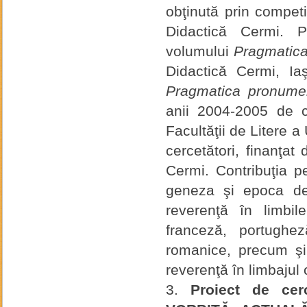
obţinută prin competiţ
Didactică Cermi. Pr
volumului
Pragmatica
Didactică Cermi, Ia
Pragmatica pronumel
anii 2004-2005 de c
Facultăţii de Litere a
cercetători, finanţat 
Cermi. Contribuţia p
geneza şi epoca de
reverenţă în limbil
franceză, portughe
romanice, precum şi
reverenţă în limbajul
Proiect de ce