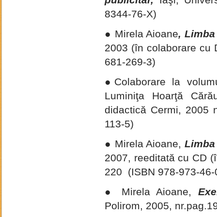
publicitar,
Iaşi, Univer
8344-76-X)
● Mirela Aioane
, Limba 
2003 (în colaborare cu 
681-269-3)
●Colaborare la volum
Luminiţa Hoarţă Cărăuş
didactică Cermi, 2005 
113-5)
● Mirela Aioane,
Limba 
2007, reeditată cu CD (
220 (ISBN 978-973-46-
● Mirela Aioane,
Exe
Polirom, 2005, nr.pag.1