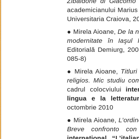
Zibaldone di Giacomo 
academicianului Marius 
Universitaria Craiova, 
● Mirela Aioane,
De la 
modernitate în Iaşul li
Editorială Demiurg, 20
085-8)
● Mirela Aioane,
Titlur
religios. Mic studiu co
cadrul colocviului
inter
lingua e la letteratu
octombrie 2010
● Mirela Aioane,
L’ordin
Breve confronto con
internaţional “L’ita