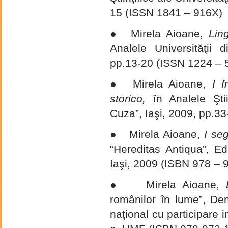
15 (ISSN 1841 – 916X)
● Mirela Aioane,
Ling
Analele Universităţii 
pp.13-20 (ISSN 1224 – 
● Mirela Aioane,
I f
storico,
în Analele Şti
Cuza”, Iaşi, 2009, pp.3
● Mirela Aioane,
I seg
“Hereditas Antiqua”, Ed
Iaşi, 2009 (ISBN 978 – 
● Mirela Aioane,
românilor în lume”, Dem
naţional cu participare 