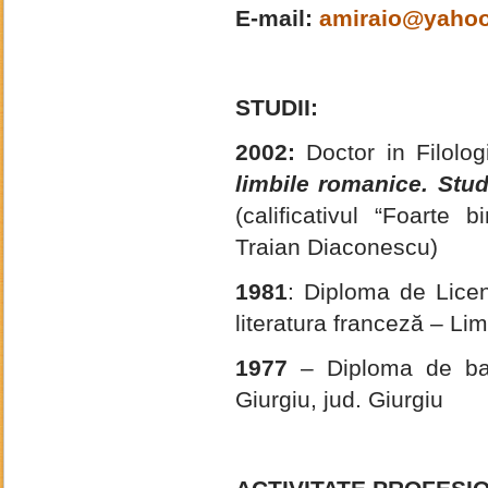
E-mail:
amiraio@yaho
STUDII:
2002:
Doctor in Filolog
limbile romanice. Stud
(calificativul “Foarte b
Traian Diaconescu)
1981
: Diploma de Licen
literatura franceză – Limb
1977
– Diploma de baca
Giurgiu, jud. Giurgiu