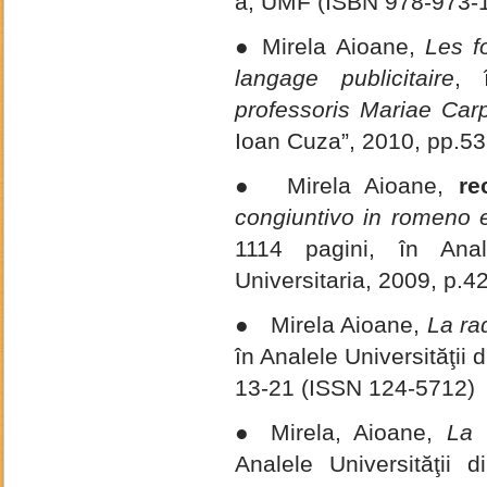
a, UMF (ISBN 978-973-
● Mirela Aioane,
Les f
langage publicitaire
,
professoris Mariae Car
Ioan Cuza”, 2010, pp.5
● Mirela Aioane,
re
congiuntivo in romeno e
1114 pagini, în Anale
Universitaria, 2009, p.
● Mirela Aioane,
La ra
în Analele Universităţii 
13-21 (ISSN 124-5712)
● Mirela, Aioane,
La 
Analele Universităţii di