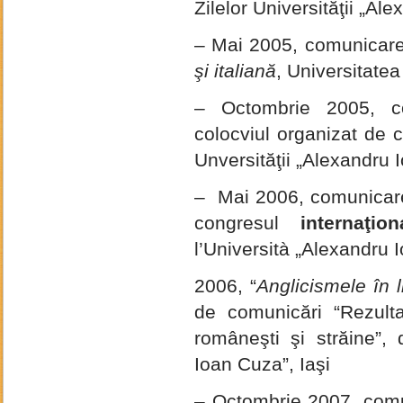
Zilelor Universităţii „Al
– Mai 2005, comunicar
şi italiană
, Universitatea
– Octombrie 2005, 
colocviul organizat de 
Unversităţii „Alexandru 
– Mai 2006, comunicarea
congresul
internaţion
l’Università „Alexandru I
2006, “
Anglicismele în 
de comunicări “Rezultat
româneşti şi străine”, d
Ioan Cuza”, Iaşi
– Octombrie 2007, comuni