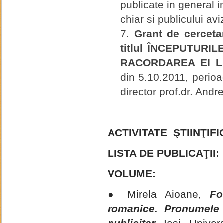
publicate in general i
chiar si publicului avi
Grant de cerceta
titlul ÎNCEPUTURI
RACORDAREA EI L
din 5.10.2011, perio
director prof.dr. Andr
ACTIVITATE ŞTIINŢIFI
LISTA DE PUBLICAŢII:
VOLUME:
● Mirela Aioane,
Fo
romanice. Pronumele 