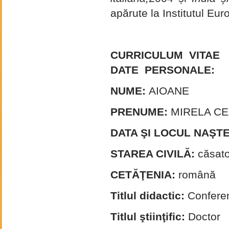
apărute la Institutul Eur
CURRICULUM VITAE
DATE PERSONALE:
NUME:
AIOANE
PRENUME:
MIRELA CE
DATA
ŞI LOCUL NAŞTE
STAREA CIVILĂ:
căsato
CETĂŢENIA:
română
Titlul didactic:
Conferen
Titlul ştiinţific:
Doctor