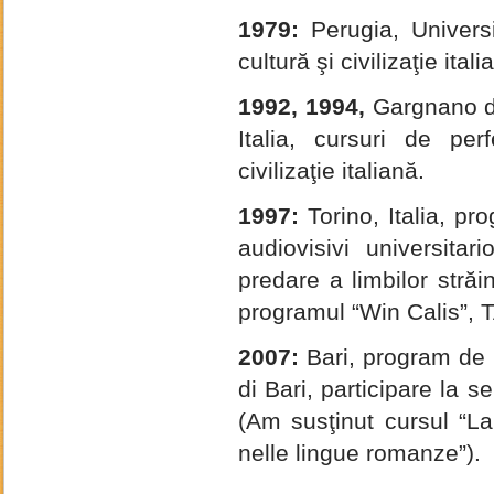
1979:
Perugia, Universi
cultură şi civilizaţie itali
1992, 1994,
Gargnano de
Italia, cursuri de per
civilizaţie italiană.
1997:
Torino, Italia, p
audiovisivi universitar
predare a limbilor străi
programul “Win Calis”, 
2007:
Bari, program de m
di Bari, participare la s
(Am susţinut cursul “La 
nelle lingue romanze”).