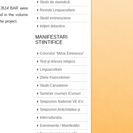
Studii de slavistică
.
3514
BAR were
Revista Linguaculture
ed in the volume
Studii eminesciene
he project.
Iniţieri didactice
MANIFESTARI
STIINTIFICE
Colocviul “Mihai Eminescu”
Text şi discurs religios
Linguaculture
Zilele Francofoniei
Studii Canadiene
Summer courses /Cursuri
de vară
Simpozion National VE-EV
Simpozion Antichitatea şi
moştenirea ei…
Interculturalia
Evenimente / Manifestări