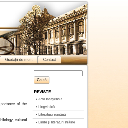
Gradaţii de merit
Contact
REVISTE
Acta Iassyensia
mportance of the
Comparationis
Lingvistică
Literatura română
ilology, cultural
Limbi şi literaturi străine