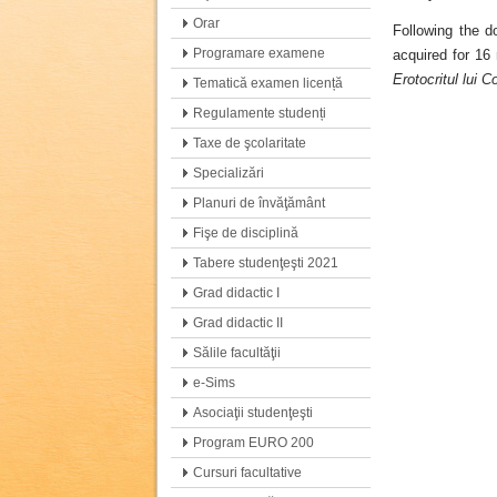
Orar
Following the d
Programare examene
acquired for 16 
Erotocritul lui 
Tematică examen licență
Regulamente studenți
Taxe de şcolaritate
Specializări
Planuri de învăţământ
Fişe de disciplină
Tabere studenţeşti 2021
Grad didactic I
Grad didactic II
Sălile facultăţii
e-Sims
Asociaţii studenţeşti
Program EURO 200
Cursuri facultative