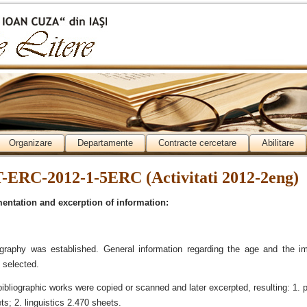
Organizare
Departamente
Contracte cercetare
Abilitare
-ERC-2012-1-5ERC (Activitati 2012-2eng)
entation and excerption of information:
graphy was established. General information regarding the age and the i
 selected.
bliographic works were copied or scanned and later excerpted, resulting: 1. ph
ts; 2. linguistics 2.470 sheets.