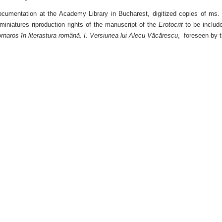
ocumentation at the Academy Library in Bucharest, digitized copies of ms
miniatures riproduction rights of the manuscript of the
Erotocrit
to be includ
Cornaros în literastura română. I. Versiunea lui Alecu Văcărescu
, foreseen by t