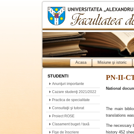
Acasa
Misiune şi istoric
STUDENTI
PN-II-CT
Anunţuri importante
National docum
Cazare studenţi 2021/2022
Practica de specialitate
Consultaţii şi tutorat
The main biblio
translations was
Proiect ROSE
Clasament buget / taxă
The necessary bi
history 452 shee
Fişe de înscriere