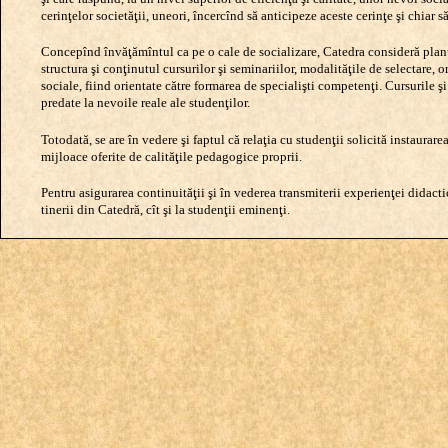
cerinţelor societăţii, uneori, încercînd să anticipeze aceste cerinţe şi chiar s
Concepînd învăţămîntul ca pe o cale de socializare, Catedra consideră planur
structura şi conţinutul cursurilor şi seminariilor, modalităţile de selectare, 
sociale, fiind orientate către formarea de specialişti competenţi. Cursurile 
predate la nevoile reale ale studenţilor.
Totodată, se are în vedere şi faptul că relaţia cu studenţii solicită instaurar
mijloace oferite de calităţile pedagogice proprii.
Pentru asigurarea continuităţii şi în vederea transmiterii experienţei didacti
tinerii din Catedră, cît şi la studenţii eminenţi.