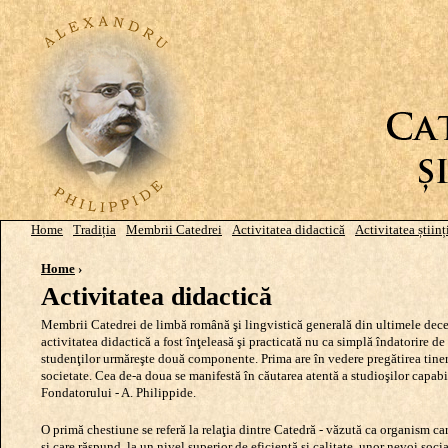
Jump to navigation
Home
Tradiția
Membrii Catedrei
Activitatea didactică
Activitatea științ
Main menu
Home
›
Activitatea didactică
You are here
Membrii Catedrei de limbă română şi lingvistică generală din ultimele decen
activitatea didactică a fost înţeleasă şi practicată nu ca simplă îndatorire d
studenţilor urmăreşte două componente. Prima are în vedere pregătirea tinerilor
societate. Cea de-a doua se manifestă în căutarea atentă a studioşilor capabil
Fondatorului - A. Philippide.
O primă chestiune se referă la relaţia dintre Catedră - văzută ca organism ca
şi care răspund, la un nivel superior de eficienţă şi calitate, unor nevoi soc